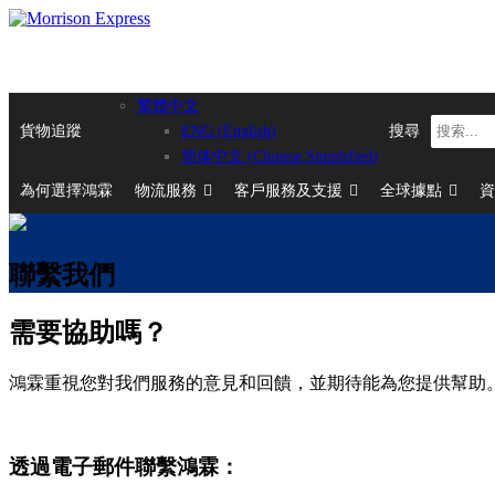
繁體中文
貨物追蹤
搜尋
ENG
(
English
)
简体中文
(
Chinese Simplified
)
為何選擇鴻霖
物流服務
客戶服務及支援
全球據點
資
聯繫我們
需要協助嗎？
鴻霖重視您對我們服務的意見和回饋，並期待能為您提供幫助
透過電子郵件聯繫鴻霖：