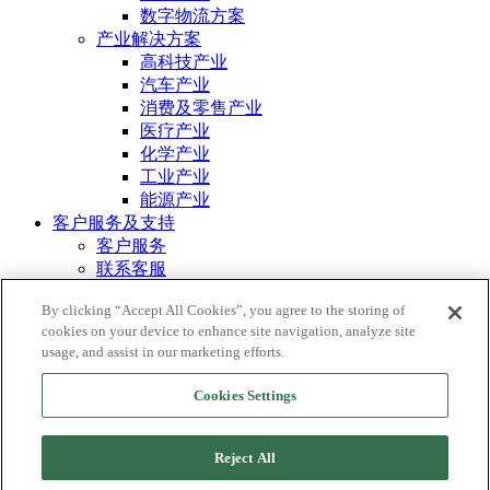
数字物流方案
产业解决方案
高科技产业
汽车产业
消费及零售产业
医疗产业
化学产业
工业产业
能源产业
客户服务及支持
客户服务
联系客服
MORRISON ONE
By clicking “Accept All Cookies”, you agree to the storing of
资源
cookies on your device to enhance site navigation, analyze site
案例分享
usage, and assist in our marketing efforts.
© 2026 鸿霖全球运输。 保留所有权利。
Cookies Settings
信息安全声明
隐私政策
Reject All
使用条款
Cookie 设定