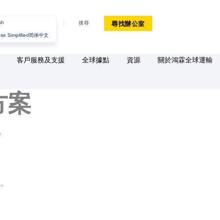
sh
尋找辦公室
搜尋
se Simplified
简体中文
客戶服務及支援
全球據點
資源
關於鴻霖全球運輸
方案
。